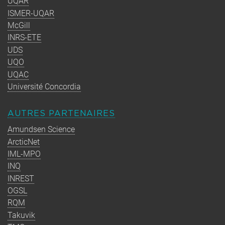
UQAR
ISMER-UQAR
McGill
INRS-ETE
UDS
UQO
UQAC
Université Concordia
AUTRES PARTENAIRES
Amundsen Science
ArcticNet
IML-MPO
INQ
INREST
OGSL
RQM
Takuvik