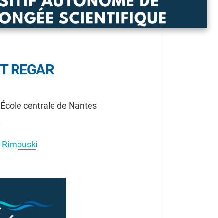
T REGAR
École centrale de Nantes
0
e Rimouski