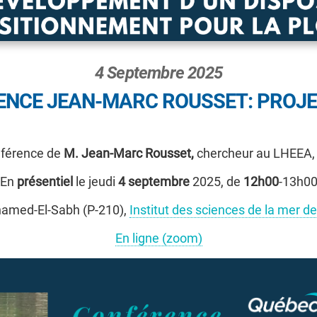
4 Septembre 2025
ENCE JEAN-MARC ROUSSET: PROJE
onférence de
M. Jean-Marc Rousset,
chercheur au LHEEA, 
En
présentiel
le jeudi
4 septembre
2025, de
12h00
-13h0
hamed-El-Sabh (P-210),
Institut des sciences de la mer d
En ligne (zoom)