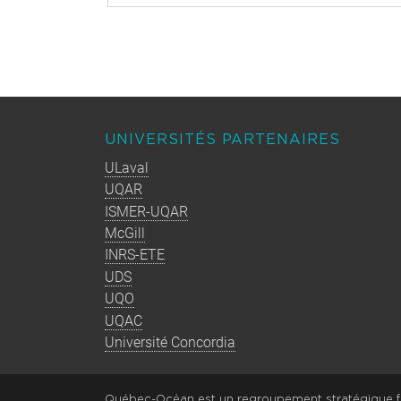
UNIVERSITÉS PARTENAIRES
ULaval
UQAR
ISMER-UQAR
McGill
INRS-ETE
UDS
UQO
UQAC
Université Concordia
Québec-Océan est un regroupement stratégique fi