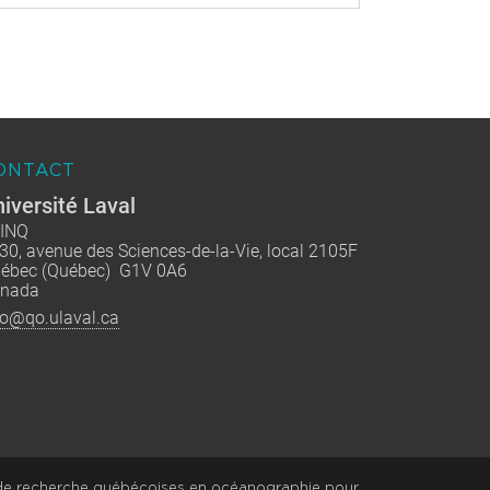
ONTACT
iversité Laval
INQ
30, avenue des Sciences-de-la-Vie, local 2105F
ébec (Québec) G1V 0A6
nada
fo@qo.ulaval.ca
 de recherche québécoises en océanographie pour