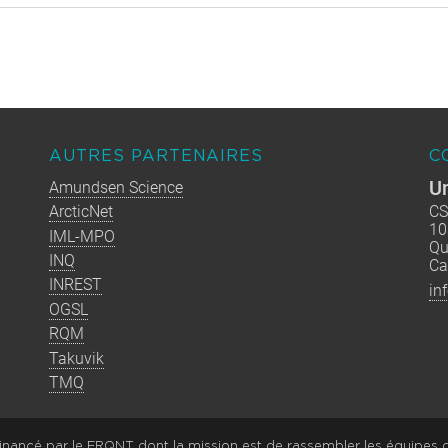
AUTRES PARTENAIRES
C
Un
Amundsen Science
ArcticNet
CS
10
IML-MPO
Qu
INQ
Ca
INREST
in
OGSL
RQM
Takuvik
TMQ
nancé par le FRQNT dont la mission est de rassembler les équipes