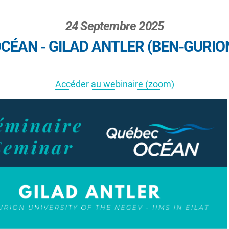
24 Septembre 2025
ÉAN - GILAD ANTLER (BEN-GURION 
Accéder au webinaire (zoom)