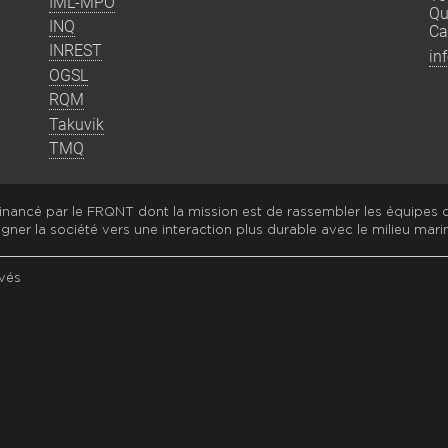
IML-MPO
Qu
INQ
Ca
INREST
in
OGSL
RQM
Takuvik
TMQ
nancé par le FRQNT dont la mission est de rassembler les équipes
gner la société vers une interaction plus durable avec le milieu marin
vés