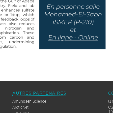
AUTRES PARTENAIRES
C
Un
Amundsen Science
ArcticNet
CS
10