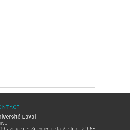
ONTACT
iversité Laval
INQ
30, avenue des Sciences-de-la-Vie, local 2105F