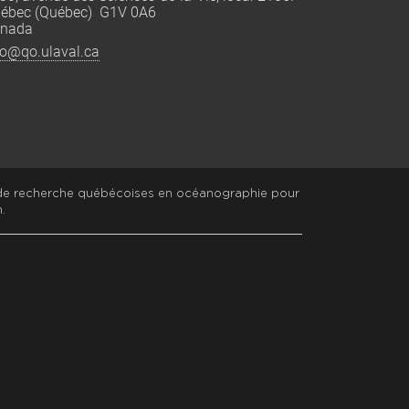
ébec (Québec) G1V 0A6
nada
fo@qo.ulaval.ca
 de recherche québécoises en océanographie pour
.