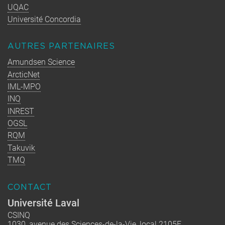
UQAC
Université Concordia
AUTRES PARTENAIRES
Amundsen Science
ArcticNet
IML-MPO
INQ
INREST
OGSL
RQM
Takuvik
TMQ
CONTACT
Université Laval
CSINQ
1030, avenue des Sciences-de-la-Vie, local 2105F