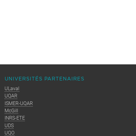
UNIVERSITÉS PARTENAIRES
ULaval
UQAR
ISMER-UQAR
McGill
INRS-ETE
UDS
UQO