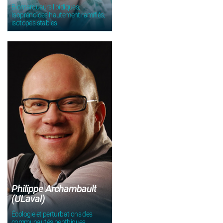
Biomarqueurs lipidiques;
Isoprénoïdes hautement ramifiés;
isotopes stables
Philippe Archambault
(ULaval)
Écologie et perturbations des
communautés benthiques