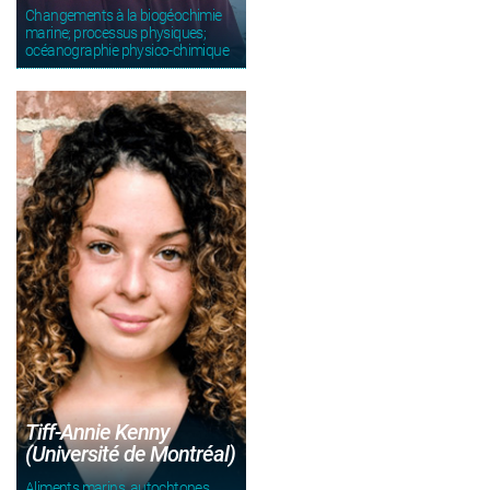
Changements à la biogéochimie
marine; processus physiques;
océanographie physico-chimique
Tiff-Annie Kenny
(Université de Montréal)
Aliments marins, autochtones