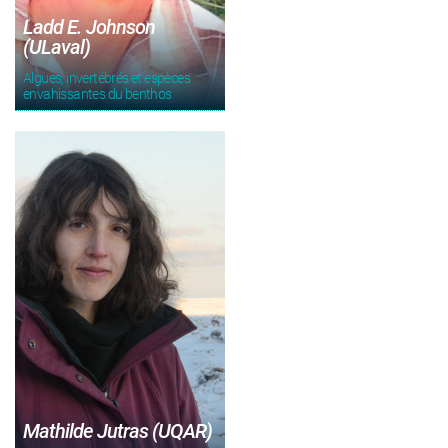
Ladd E. Johnson
(ULaval)
Algues, invertébrés et espèces
envahissantes du benthos
Mathilde Jutras (UQAR)