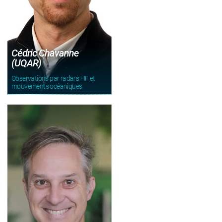
Cédric Chavanne
(UQAR)
Observations par radars HF et
mouvements océaniques