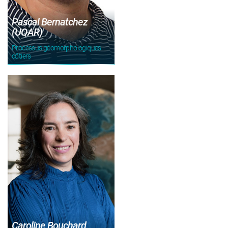
Pascal Bernatchez
(UQAR)
Processus géomorphologiques
côtiers
Caroline Bouchard