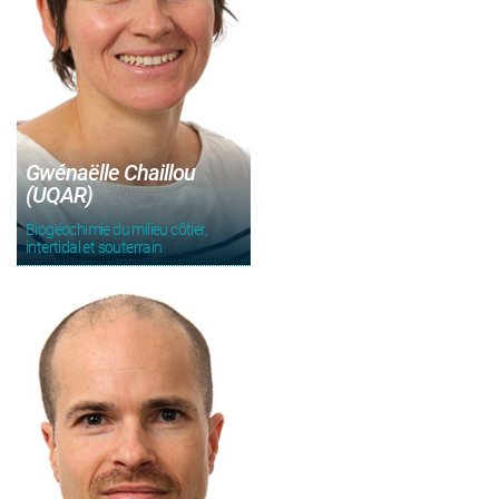
Gwénaëlle Chaillou
(UQAR)
Biogéochimie du milieu côtier,
intertidal et souterrain