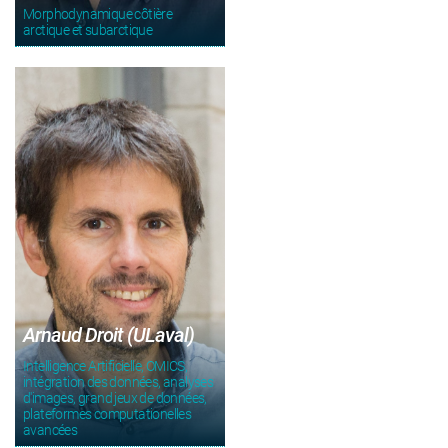
Morphodynamique côtière
arctique et subarctique
Arnaud Droit (ULaval)
Intelligence Artificielle, OMICS,
intégration des données, analyses
d'images, grand jeux de données,
plateformes computationelles
avancées