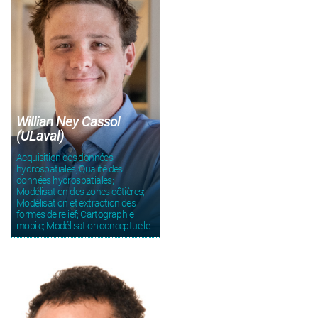
Willian Ney Cassol
(ULaval)
Acquisition des données
hydrospatiales; Qualité des
données hydrospatiales;
Modélisation des zones côtières;
Modélisation et extraction des
formes de relief; Cartographie
mobile; Modélisation conceptuelle.