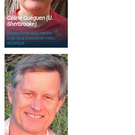
Céline Guéguen (U.
Sherbrooke)
Biogéochimie de la matière
organique dissoute en milieu
aquatique