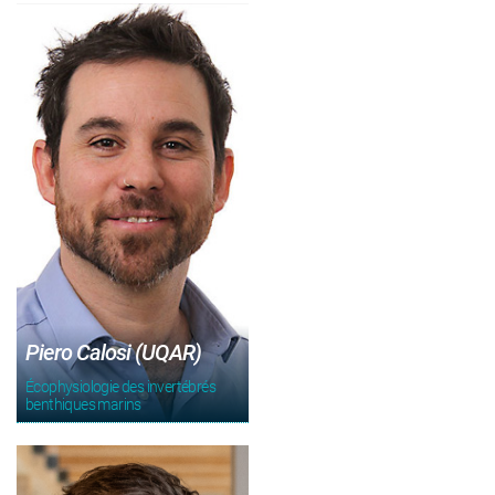
Piero Calosi (UQAR)
Écophysiologie des invertébrés
benthiques marins