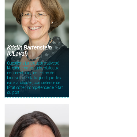
Kristin Bartenstein
(ULaval)
Questions juridiques relatives à
l'Arctique: navigation, plateaux
continentaux, protection de
biodiversité, statut juridique des
eaux arctiques; compétence de
l'État côtier; compétence de l'État
du port