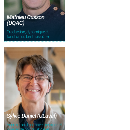
Mathieu Cusson
(UQAC)
Production, dynamique et
fonction du benthos côtier
Sylvie Daniel (ULaval)
Acquisition de données (images et
nuages de points LiDAR et