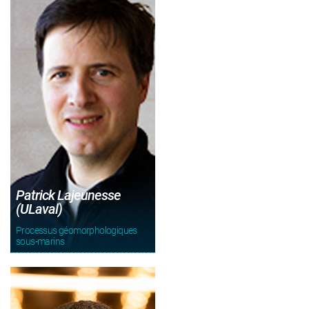
Patrick Lajeunesse
(ULaval)
Processus géomorphologiques
sous-marins