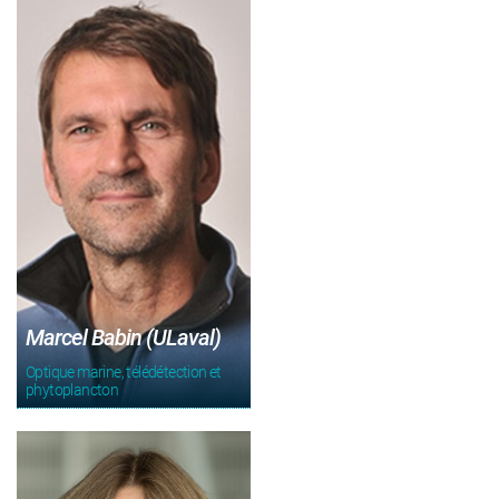
Marcel Babin (ULaval)
Optique marine, télédétection et
phytoplancton