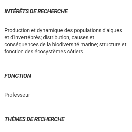
INTÉRÊTS DE RECHERCHE
MEMBRES
CHERCHEURS
COMPOSITION DU GROUPE
Production et dynamique des populations d'algues
et d'invertébrés; distribution, causes et
conséquences de la biodiversité marine; structure et
CHERCHEURS — COMPOSITION
fonction des écosystèmes côtiers
DU GROUPE
FONCTION
Les membres cochercheur·e·s régulier·ère·s
sont professeur·e·s ou chercheur·e·s
Professeur
employé·e·s par une université québécoise ou un
collège québécois, et contribuent de façon
significative au regroupement en apportant une
expertise spécifique à sa programmation de
THÈMES DE RECHERCHE
recherche.