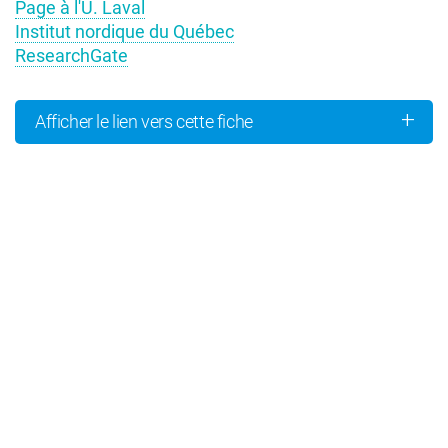
Page à l'U. Laval
Institut nordique du Québec
ResearchGate
COCHERCHEURS
Afficher le lien vers cette fiche
Rémi Amiraux (ULaval)