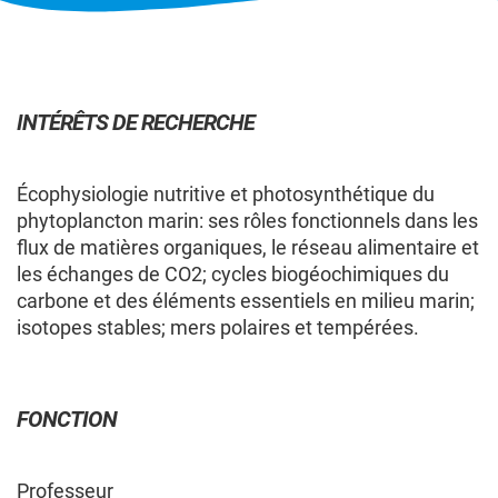
MEMBRES
CHERCHEURS
COMPOSITION DU GROUPE
INTÉRÊTS DE RECHERCHE
CHERCHEURS — COMPOSITION
Écophysiologie nutritive et photosynthétique du
phytoplancton marin: ses rôles fonctionnels dans les
DU GROUPE
flux de matières organiques, le réseau alimentaire et
les échanges de CO2; cycles biogéochimiques du
carbone et des éléments essentiels en milieu marin;
Les membres cochercheur·e·s régulier·ère·s
isotopes stables; mers polaires et tempérées.
sont professeur·e·s ou chercheur·e·s
employé·e·s par une université québécoise ou un
collège québécois, et contribuent de façon
significative au regroupement en apportant une
FONCTION
expertise spécifique à sa programmation de
recherche.
Professeur