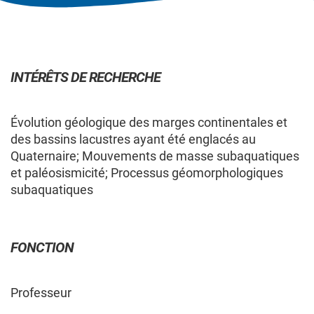
MEMBRES
CHERCHEURS
COMPOSITION DU GROUPE
INTÉRÊTS DE RECHERCHE
CHERCHEURS — COMPOSITION
Évolution géologique des marges continentales et
des bassins lacustres ayant été englacés au
DU GROUPE
Quaternaire; Mouvements de masse subaquatiques
et paléosismicité; Processus géomorphologiques
subaquatiques
Les membres cochercheur·e·s régulier·ère·s
sont professeur·e·s ou chercheur·e·s
employé·e·s par une université québécoise ou un
collège québécois, et contribuent de façon
FONCTION
significative au regroupement en apportant une
expertise spécifique à sa programmation de
Professeur
recherche.