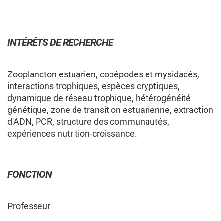
INTÉRÊTS DE RECHERCHE
MEMBRES
CHERCHEURS
COMPOSITION DU GROUPE
Zooplancton estuarien, copépodes et mysidacés,
CHERCHEURS — COMPOSITION
interactions trophiques, espèces cryptiques,
dynamique de réseau trophique, hétérogénéité
DU GROUPE
génétique, zone de transition estuarienne, extraction
d'ADN, PCR, structure des communautés,
expériences nutrition-croissance.
Les membres cochercheur·e·s régulier·ère·s
sont professeur·e·s ou chercheur·e·s
employé·e·s par une université québécoise ou un
collège québécois, et contribuent de façon
FONCTION
significative au regroupement en apportant une
expertise spécifique à sa programmation de
Professeur
recherche.