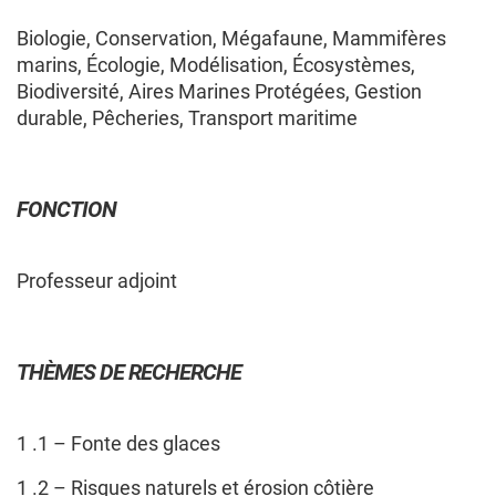
Biologie, Conservation, Mégafaune, Mammifères
marins, Écologie, Modélisation, Écosystèmes,
Biodiversité, Aires Marines Protégées, Gestion
MEMBRES
CHERCHEURS
COMPOSITION DU GROUPE
durable, Pêcheries, Transport maritime
CHERCHEURS — COMPOSITION
FONCTION
DU GROUPE
Professeur adjoint
Les membres cochercheur·e·s régulier·ère·s
sont professeur·e·s ou chercheur·e·s
employé·e·s par une université québécoise ou un
THÈMES DE RECHERCHE
collège québécois, et contribuent de façon
significative au regroupement en apportant une
expertise spécifique à sa programmation de
1 .1 – Fonte des glaces
recherche.
1 .2 – Risques naturels et érosion côtière