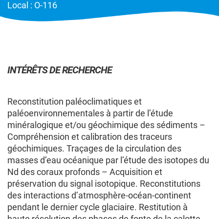
Local : O-116
MEMBRES
CHERCHEURS
COMPOSITION DU GROUPE
INTÉRÊTS DE RECHERCHE
CHERCHEURS — COMPOSITION
DU GROUPE
Reconstitution paléoclimatiques et
paléoenvironnementales à partir de l’étude
minéralogique et/ou géochimique des sédiments –
Les membres cochercheur·e·s régulier·ère·s
Compréhension et calibration des traceurs
sont professeur·e·s ou chercheur·e·s
géochimiques. Traçages de la circulation des
employé·e·s par une université québécoise ou un
masses d’eau océanique par l’étude des isotopes du
collège québécois, et contribuent de façon
Nd des coraux profonds – Acquisition et
significative au regroupement en apportant une
préservation du signal isotopique. Reconstitutions
expertise spécifique à sa programmation de
des interactions d’atmosphère-océan-continent
recherche.
pendant le dernier cycle glaciaire. Restitution à
haute résolution des phases de fonte de la calotte