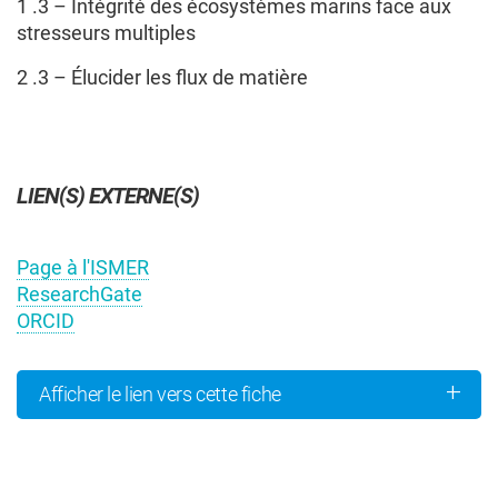
1 .3 – Intégrité des écosystèmes marins face aux
stresseurs multiples
2 .3 – Élucider les flux de matière
COCHERCHEURS
LIEN(S) EXTERNE(S)
Page à l'ISMER
ResearchGate
ORCID
Afficher le lien vers cette fiche
Rémi Amiraux (ULaval)