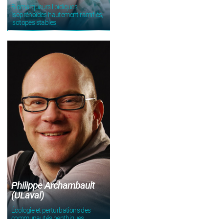
Biomarqueurs lipidiques;
Isoprénoïdes hautement ramifiés;
isotopes stables
Philippe Archambault
(ULaval)
Écologie et perturbations des
communautés benthiques