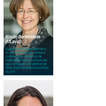
Kristin Bartenstein
(ULaval)
Questions juridiques relatives à
l'Arctique: navigation, plateaux
continentaux, protection de
biodiversité, statut juridique des
eaux arctiques; compétence de
l'État côtier; compétence de l'État
du port