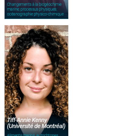
Changements à la biogéochimie
marine; processus physiques;
océanographie physico-chimique
Tiff-Annie Kenny
(Université de Montréal)
Aliments marins, autochtones