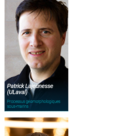
Patrick Lajeunesse
(ULaval)
Processus géomorphologiques
sous-marins