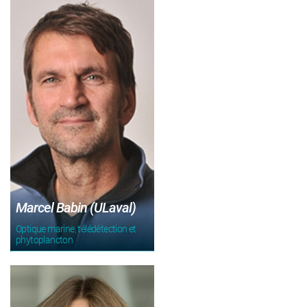
Marcel Babin (ULaval)
Optique marine, télédétection et
phytoplancton