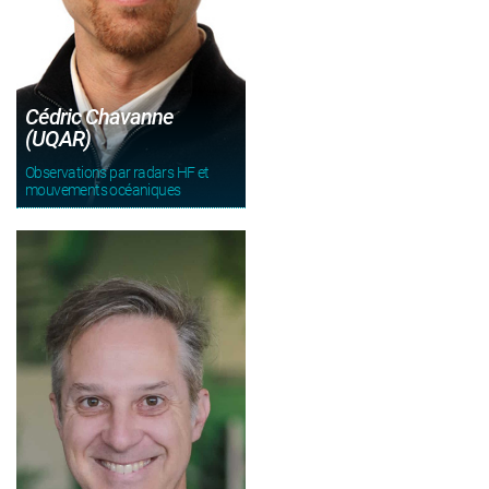
Cédric Chavanne
(UQAR)
Observations par radars HF et
mouvements océaniques