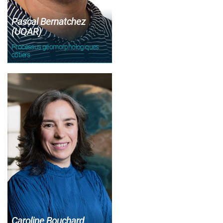
Pascal Bernatchez
(UQAR)
Processus géomorphologiques
côtiers
Caroline Bouchard