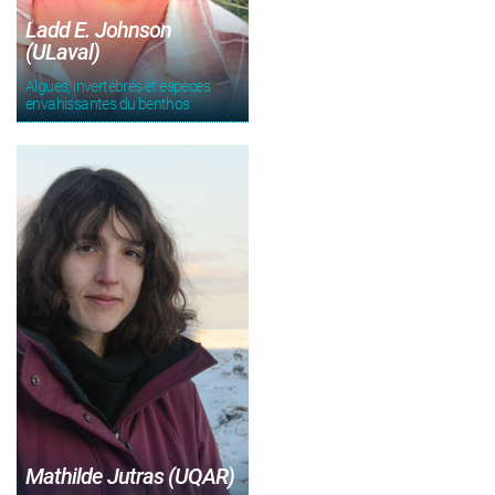
Ladd E. Johnson
(ULaval)
Algues, invertébrés et espèces
envahissantes du benthos
Mathilde Jutras (UQAR)