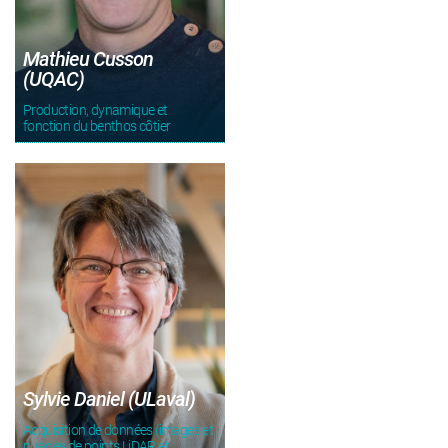
Mathieu Cusson
(UQAC)
Production, dynamique et
fonction du benthos côtier
Sylvie Daniel (ULaval)
Acquisition de données (images et
nuages de points LiDAR et