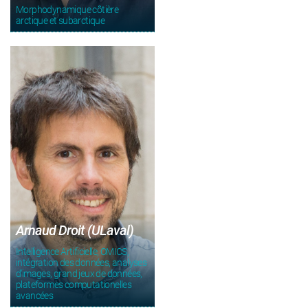
Morphodynamique côtière
arctique et subarctique
Arnaud Droit (ULaval)
Intelligence Artificielle, OMICS,
intégration des données, analyses
d'images, grand jeux de données,
plateformes computationelles
avancées