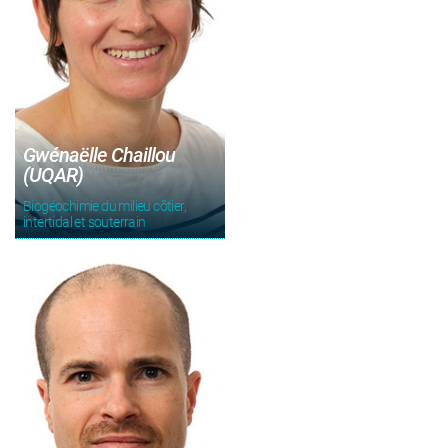
Gwénaëlle Chaillou
(UQAR)
Biogéochimie du milieu côtier,
intertidal et souterrain