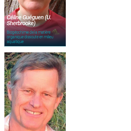
Céline Guéguen (U.
Sherbrooke)
Biogéochimie de la matière
organique dissoute en milieu
aquatique