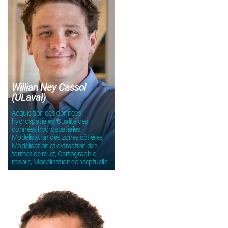
Willian Ney Cassol
(ULaval)
Acquisition des données
hydrospatiales; Qualité des
données hydrospatiales;
Modélisation des zones côtières;
Modélisation et extraction des
formes de relief; Cartographie
mobile; Modélisation conceptuelle.