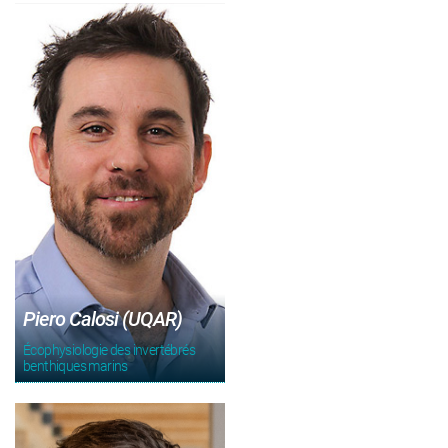
Piero Calosi (UQAR)
Écophysiologie des invertébrés
benthiques marins