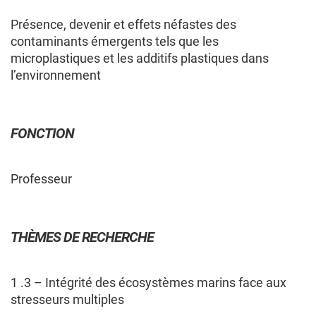
Présence, devenir et effets néfastes des
contaminants émergents tels que les
microplastiques et les additifs plastiques dans
MEMBRES
CHERCHEURS
COMPOSITION DU GROUPE
l’environnement
CHERCHEURS — COMPOSITION
FONCTION
DU GROUPE
Professeur
Les membres cochercheur·e·s régulier·ère·s
sont professeur·e·s ou chercheur·e·s
employé·e·s par une université québécoise ou un
THÈMES DE RECHERCHE
collège québécois, et contribuent de façon
significative au regroupement en apportant une
expertise spécifique à sa programmation de
1 .3 – Intégrité des écosystèmes marins face aux
recherche.
stresseurs multiples