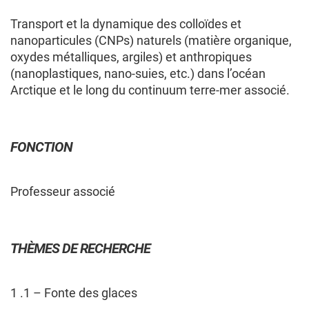
Transport et la dynamique des colloïdes et
nanoparticules (CNPs) naturels (matière organique,
oxydes métalliques, argiles) et anthropiques
MEMBRES
CHERCHEURS
COMPOSITION DU GROUPE
(nanoplastiques, nano-suies, etc.) dans l’océan
Arctique et le long du continuum terre-mer associé.
CHERCHEURS — COMPOSITION
DU GROUPE
FONCTION
Les membres cochercheur·e·s régulier·ère·s
Professeur associé
sont professeur·e·s ou chercheur·e·s
employé·e·s par une université québécoise ou un
collège québécois, et contribuent de façon
THÈMES DE RECHERCHE
significative au regroupement en apportant une
expertise spécifique à sa programmation de
recherche.
1 .1 – Fonte des glaces