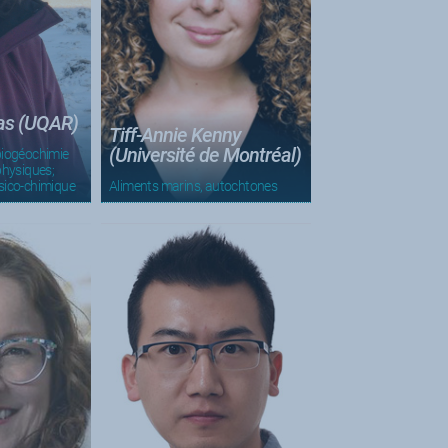
ras (UQAR)
Tiff-Annie Kenny
(Université de Montréal)
biogéochimie
physiques;
sico-chimique
Aliments marins, autochtones