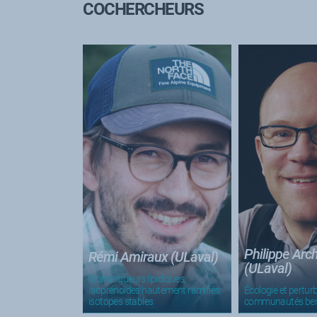
COCHERCHEURS
Philippe Arc
Rémi Amiraux (ULaval)
(ULaval)
Biomarqueurs lipidiques;
Isoprénoïdes hautement ramifiés;
Écologie et pertur
isotopes stables
communautés ben