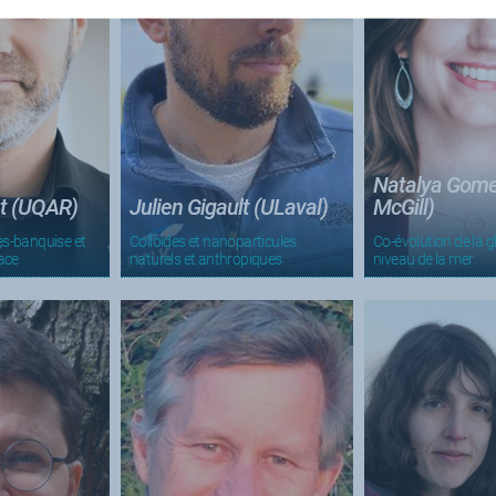
Natalya Gome
t (UQAR)
Julien Gigault (ULaval)
McGill)
es-banquise et
Colloïdes et nanoparticules
Co-évolution de la g
face
naturels et anthropiques
niveau de la mer