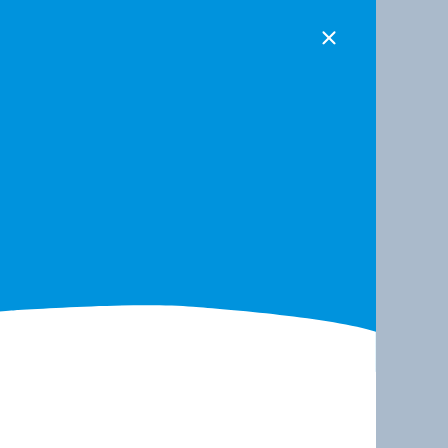
assol
nnées
ité des
ales;
Pierre Cauchy (UQAR)
nes côtières;
raction des
rtographie
Acoustique marine,
n conceptuelle.
océanographie