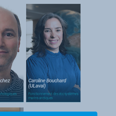
tchez
Caroline Bouchard
(ULaval)
hologiques
Fonctionnement des écosystèmes
marins arctiques