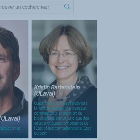
Kristin Bartenstein
(ULaval)
Questions juridiques relatives à
l'Arctique: navigation, plateaux
continentaux, protection de
(ULaval)
biodiversité, statut juridique des
eaux arctiques; compétence de
détection et
l'État côtier; compétence de l'État
du port