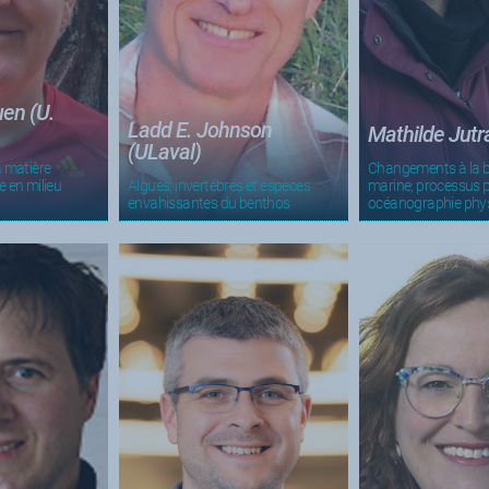
en (U.
Ladd E. Johnson
Mathilde Jut
(ULaval)
a matière
Changements à la 
 en milieu
Algues, invertébrés et espèces
marine; processus 
envahissantes du benthos
océanographie phy