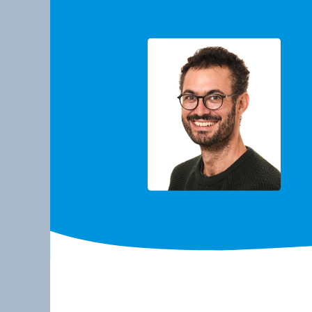
Daniel Bourgault
(UQAR)
Simon Bélan
Océanographie physique en milieu
côtier
Télédétection des 