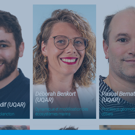
Déborah Benkort
Pascal Berna
(UQAR)
(UQAR)
dif (UQAR)
Dynamique et modélisation des
Processus géomorp
plancton
écosystèmes marins
côtiers