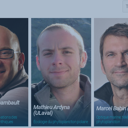
hambault
Mathieu Ardyna
Marcel Babin 
(ULaval)
bations des
Optique marine, télé
thiques
Écologie du phytoplancton polaire
phytoplancton