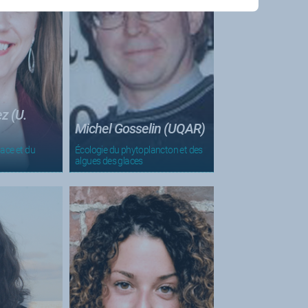
z (U.
Michel Gosselin (UQAR)
lace et du
Écologie du phytoplancton et des
algues des glaces