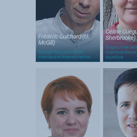
Céline Guégu
Frédéric Guichard (U.
Sherbrooke)
McGill)
Biogéochimie de l
Écologie des écosystèmes
organique dissoute
intertidaux et réserves marines
aquatique