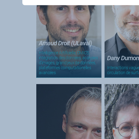
Arnaud Droit (ULaval)
Intelligence Artificielle, OMICS,
Dany Dumon
intégration des données, analyses
d'images, grand jeux de données,
plateformes computationelles
Interactions vagu
avancées
circulation de sur