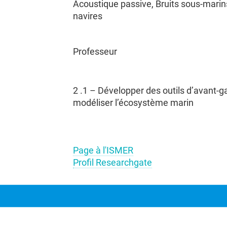
Acoustique passive, Bruits sous-marin
navires
Professeur
Sylvie Daniel 
2 .1 – Développer des outils d’avant-g
Acquisition de donn
modéliser l’écosystème marin
nuages de points Li
anne
Mathieu Cusson
bathymétrique); tra
(UQAC)
d'images (optiques,
multi et hyperspectr
radars HF et
Production, dynamique et
intelligence artificie
niques
fonction du benthos côtier
3D, fusion de donné
Page à l'ISMER
Profil Researchgate