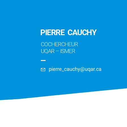
PIERRE CAUCHY
COCHERCHEUR
UQAR
–
ISMER
Willian Ney C
(ULaval)
Acquisition des do
pierre_cauchy@uqar.ca
hydrospatiales; Qual
données hydrospati
Piero Calosi (UQAR)
Modélisation des zo
ger (UQAR)
Modélisation et ext
Écophysiologie des invertébrés
formes de relief; Ca
eaux côtières
benthiques marins
mobile; Modélisatio