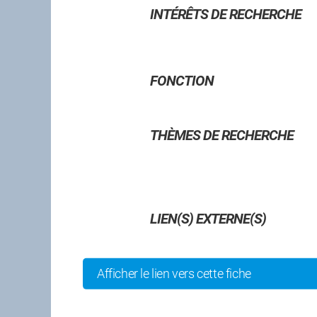
INTÉRÊTS DE RECHERCHE
FONCTION
THÈMES DE RECHERCHE
Gwénaëlle Chaillou
Cédric Chav
(UQAR)
(UQAR)
Biogéochimie du milieu côtier,
Observations par 
intertidal et souterrain
mouvements océa
LIEN(S) EXTERNE(S)
Afficher le lien vers cette fiche