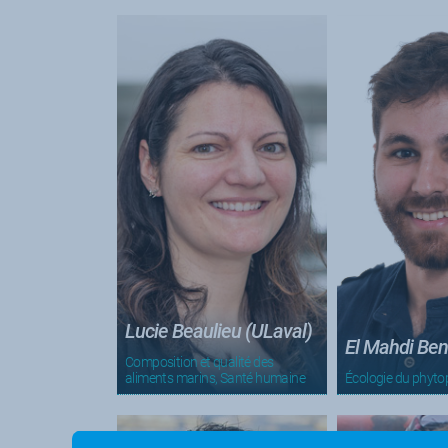
Lucie Beaulieu (ULaval)
El Mahdi Ben
Composition et qualité des
aliments marins, Santé humaine
Écologie du phyto