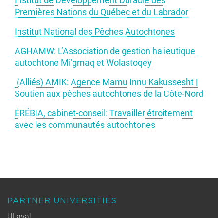
Institut de Développement Durable des
Premières Nations du Québec et du Labrador
Institut National des Pêches Autochtones
AGHAMW: L’Association de gestion halieutique
autochtone Mi’gmaq et Wolastoqey
(Alliés) AMIK: Agence Mamu Innu Kakussesht |
Soutien aux pêches autochtones de la Côte-Nord
ÉRÉBIA, cabinet-conseil: Travailler étroitement
avec les communautés autochtones
PARTNER UNIVERSITIES
ULaval