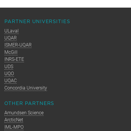
PARTNER UNIVERSITIES
ULaval
UQAR
ISMER-UQAR
McGill
INRS-ETE
UDS
UQO
UQAC
Concordia University
OTHER PARTNERS
Amundsen Science
ArcticNet
IML-MPO