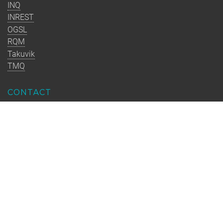
INQ
INREST
OGSL
RQM
Takuvik
TMQ
CONTACT
Université Laval
CSINQ
1030, avenue des Sciences-de-la-Vie, local 2105F
Québec (Québec) G1V 0A6
Canada
info@qo.ulaval.ca
Québec-Océan est un regroupement stratégique financé par le
FRQNT dont la mission est de rassembler les équipes de
recherche québécoises en océanographie pour renforcer
l’excellence, former la relève et accompagner la société vers