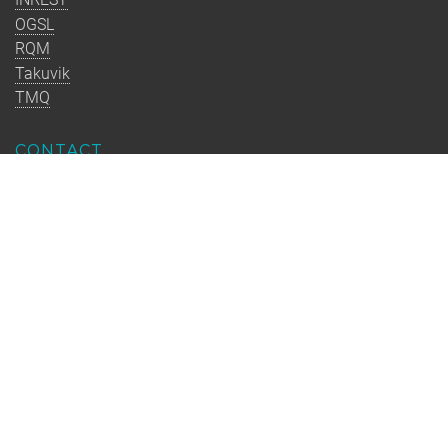
OGSL
RQM
Takuvik
TMQ
CONTACT
Université Laval
CSINQ
1030, avenue des Sciences-de-la-Vie, local 2105F
Québec (Québec) G1V 0A6
Canada
info@qo.ulaval.ca
Québec-Océan est un regroupement stratégique financé par le
FRQNT dont la mission est de rassembler les équipes de
recherche québécoises en océanographie pour renforcer
l’excellence, former la relève et accompagner la société vers
une interaction plus durable avec le milieu marin.