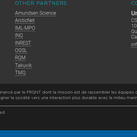
OTHER PARTNERS
C
Un
Amundsen Science
ArcticNet
CS
10
IML-MPO
Qu
INQ
Ca
INREST
in
OGSL
RQM
Takuvik
TMQ
nancé par le FRQNT dont la mission est de rassembler les équipes
gner la société vers une interaction plus durable avec le milieu marin
ed