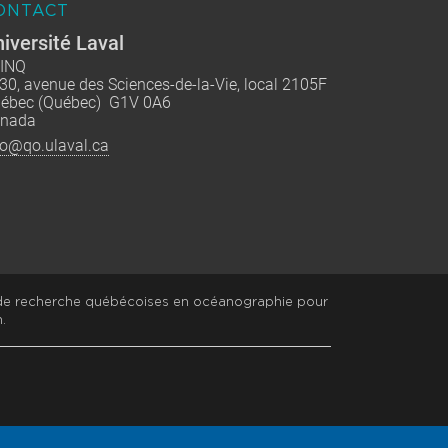
ONTACT
iversité Laval
INQ
30, avenue des Sciences-de-la-Vie, local 2105F
ébec (Québec) G1V 0A6
nada
fo@qo.ulaval.ca
 de recherche québécoises en océanographie pour
.